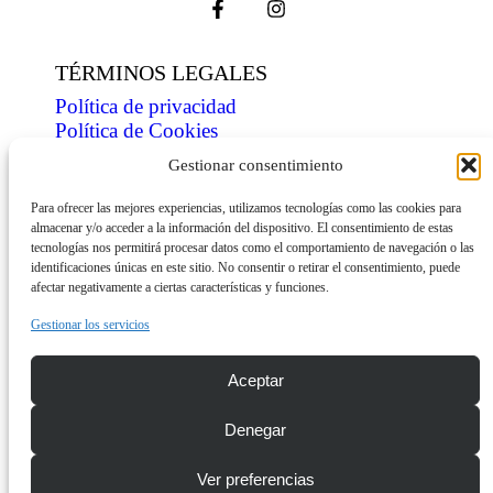
TÉRMINOS LEGALES
Política de privacidad
Política de Cookies
Condiciones de venta
Gestionar consentimiento
ÍNDICE
Para ofrecer las mejores experiencias, utilizamos tecnologías como las cookies para
almacenar y/o acceder a la información del dispositivo. El consentimiento de estas
Tienda
tecnologías nos permitirá procesar datos como el comportamiento de navegación o las
Personaliza
identificaciones únicas en este sitio. No consentir o retirar el consentimiento, puede
Contacto
afectar negativamente a ciertas características y funciones.
INFORMACIÓN
Gestionar los servicios
Descarga dossier
Aceptar
Envíos
Denegar
© Copyright 2026 mini-shirts.com
Ver preferencias