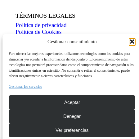
TÉRMINOS LEGALES
Política de privacidad
Política de Cookies
Condiciones de venta
Gestionar consentimiento
ÍNDICE
Para ofrecer las mejores experiencias, utilizamos tecnologías como las cookies para
almacenar y/o acceder a la información del dispositivo. El consentimiento de estas
Tienda
tecnologías nos permitirá procesar datos como el comportamiento de navegación o las
Personaliza
identificaciones únicas en este sitio. No consentir o retirar el consentimiento, puede
Contacto
afectar negativamente a ciertas características y funciones.
INFORMACIÓN
Gestionar los servicios
Descarga dossier
Aceptar
Envíos
Denegar
© Copyright 2026 mini-shirts.com
Ver preferencias
¿Tienes alguna duda? ¡Escríbenos!