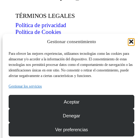
TÉRMINOS LEGALES
Política de privacidad
Política de Cookies
Condiciones de venta
Gestionar consentimiento
ÍNDICE
Para ofrecer las mejores experiencias, utilizamos tecnologías como las cookies para
almacenar y/o acceder a la información del dispositivo. El consentimiento de estas
Tienda
tecnologías nos permitirá procesar datos como el comportamiento de navegación o las
Personaliza
identificaciones únicas en este sitio. No consentir o retirar el consentimiento, puede
Contacto
afectar negativamente a ciertas características y funciones.
INFORMACIÓN
Gestionar los servicios
Descarga dossier
Aceptar
Envíos
Denegar
© Copyright 2026 mini-shirts.com
Ver preferencias
¿Tienes alguna duda? ¡Escríbenos!