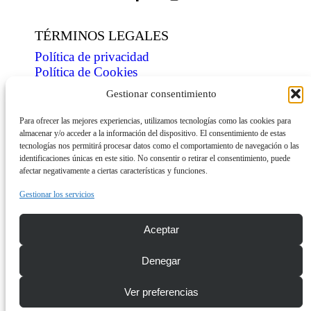
TÉRMINOS LEGALES
Política de privacidad
Política de Cookies
Condiciones de venta
Gestionar consentimiento
ÍNDICE
Para ofrecer las mejores experiencias, utilizamos tecnologías como las cookies para
almacenar y/o acceder a la información del dispositivo. El consentimiento de estas
Tienda
tecnologías nos permitirá procesar datos como el comportamiento de navegación o las
Personaliza
identificaciones únicas en este sitio. No consentir o retirar el consentimiento, puede
Contacto
afectar negativamente a ciertas características y funciones.
INFORMACIÓN
Gestionar los servicios
Descarga dossier
Aceptar
Envíos
Denegar
© Copyright 2026 mini-shirts.com
Ver preferencias
¿Tienes alguna duda? ¡Escríbenos!