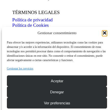
TÉRMINOS LEGALES
Política de privacidad
Política de Cookies
Condiciones de venta
Gestionar consentimiento
ÍNDICE
Para ofrecer las mejores experiencias, utilizamos tecnologías como las cookies para
almacenar y/o acceder a la información del dispositivo. El consentimiento de estas
Tienda
tecnologías nos permitirá procesar datos como el comportamiento de navegación o las
Personaliza
identificaciones únicas en este sitio. No consentir o retirar el consentimiento, puede
Contacto
afectar negativamente a ciertas características y funciones.
INFORMACIÓN
Gestionar los servicios
Descarga dossier
Aceptar
Envíos
Denegar
© Copyright 2026 mini-shirts.com
Ver preferencias
¿Tienes alguna duda? ¡Escríbenos!