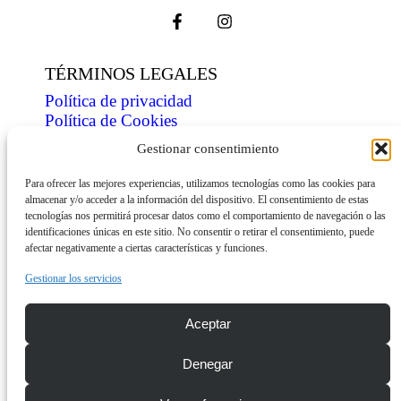
TÉRMINOS LEGALES
Política de privacidad
Política de Cookies
Condiciones de venta
Gestionar consentimiento
ÍNDICE
Para ofrecer las mejores experiencias, utilizamos tecnologías como las cookies para
almacenar y/o acceder a la información del dispositivo. El consentimiento de estas
Tienda
tecnologías nos permitirá procesar datos como el comportamiento de navegación o las
Personaliza
identificaciones únicas en este sitio. No consentir o retirar el consentimiento, puede
Contacto
afectar negativamente a ciertas características y funciones.
INFORMACIÓN
Gestionar los servicios
Descarga dossier
Aceptar
Envíos
Denegar
© Copyright 2026 mini-shirts.com